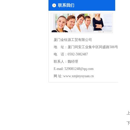
联系我们
厦门金钰源工贸有限公司
地 址：厦门同安工业集中区同盛路506号701
电 话：0592-5982487
联系人：魏经理
E-mail:
529081248@qq.com
网 址:
www.xmjinyuyuan.cn
上
下